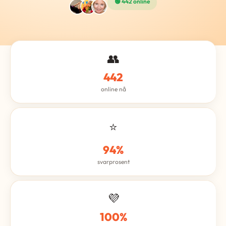
🟢 442 online
👥
442
online nå
⭐
94%
svarprosent
💜
100%