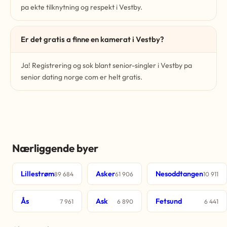
pa ekte tilknytning og respekt i Vestby.
Er det gratis a finne en kamerat i Vestby?
Ja! Registrering og sok blant senior-singler i Vestby pa
senior dating norge com er helt gratis.
Nærliggende byer
Lillestrøm
Asker
Nesoddtangen
89 684
61 906
10 911
Ås
Ask
Fetsund
7 961
6 890
6 441