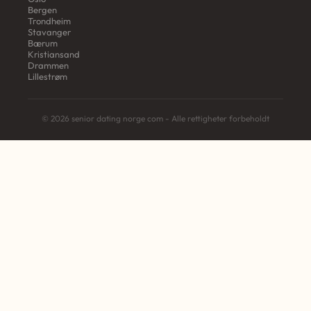
Bergen
Trondheim
Stavanger
Bærum
Kristiansand
Drammen
Lillestrøm
© 2026 senior dating norge com - Alle rettigheter forbeholdt