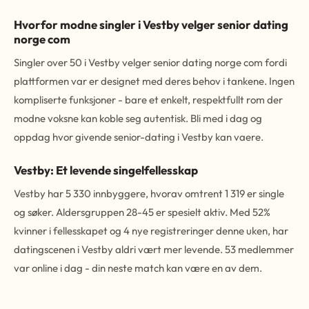
Hvorfor modne singler i Vestby velger senior dating
norge com
Singler over 50 i Vestby velger senior dating norge com fordi
plattformen var er designet med deres behov i tankene. Ingen
kompliserte funksjoner - bare et enkelt, respektfullt rom der
modne voksne kan koble seg autentisk. Bli med i dag og
oppdag hvor givende senior-dating i Vestby kan vaere.
Vestby: Et levende singelfellesskap
Vestby har 5 330 innbyggere, hvorav omtrent 1 319 er single
og søker. Aldersgruppen 28-45 er spesielt aktiv. Med 52%
kvinner i fellesskapet og 4 nye registreringer denne uken, har
datingscenen i Vestby aldri vært mer levende. 53 medlemmer
var online i dag - din neste match kan være en av dem.