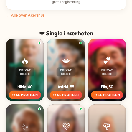
gratis registrering
← Alle byer Akershus
💋 Single i nærheten
🔥
💋
💕
PRIVAT
PRIVAT
PRIVAT
BILDE
BILDE
BILDE
Hilde, 60
Astrid, 55
Elin, 50
👀 SE PROFILEN
👀 SE PROFILEN
👀 SE PROFILEN
✨
💜
🌹