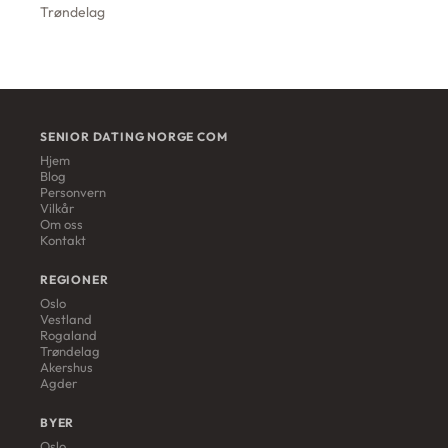
Trøndelag
SENIOR DATING NORGE COM
Hjem
Blog
Personvern
Vilkår
Om oss
Kontakt
REGIONER
Oslo
Vestland
Rogaland
Trøndelag
Akershus
Agder
BYER
Oslo