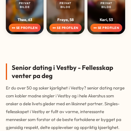
PRIVAT
PRIVAT
PRIVAT
BILDE
BILDE
BILDE
Thea, 63
Freya, 58
Kari, 53
👀 SE PROFILEN
👀 SE PROFILEN
👀 SE PROFILEN
Senior dating i Vestby - Fellesskap
venter pa deg
Er du over 50 og soker kjarlighet i Vestby? senior dating norge
com kobler modne singler i Vestby og i hele Akershus som
onsker a dele livets gleder med en liksinnet partner. Singles-
fellesskapet i Vestby er fullt av varme, interessante
mennesker som forstar at de beste forholdene er bygget pa
gjensidig respekt, delte opplevelser og oppriktig kjaerlighet.