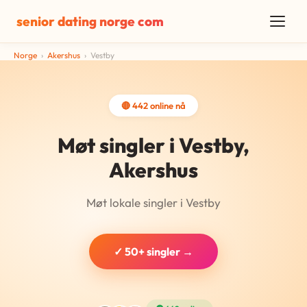
senior dating norge com
Norge
›
Akershus
›
Vestby
🔴 442 online nå
Møt singler i Vestby,
Akershus
Møt lokale singler i Vestby
✓ 50+ singler →