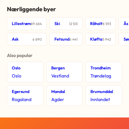
Nærliggende byer
Lillestrøm
Ski
Råholt
Ås
89 684
12 513
8 593
Ask
Fetsund
Kløfta
Sø
6 890
6 441
5 942
Also popular
Oslo
Bergen
Trondheim
Oslo
Vestland
Trøndelag
Egersund
Mandal
Brumunddal
Rogaland
Agder
Innlandet