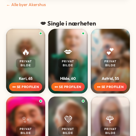
← Alle byer Akershus
💋 Single i nærheten
🔥
💋
💕
PRIVAT
PRIVAT
PRIVAT
BILDE
BILDE
BILDE
Kari, 65
Hilde, 60
Astrid, 55
👀 SE PROFILEN
👀 SE PROFILEN
👀 SE PROFILEN
✨
💜
🌹
PRIVAT
PRIVAT
PRIVAT
BILDE
BILDE
BILDE