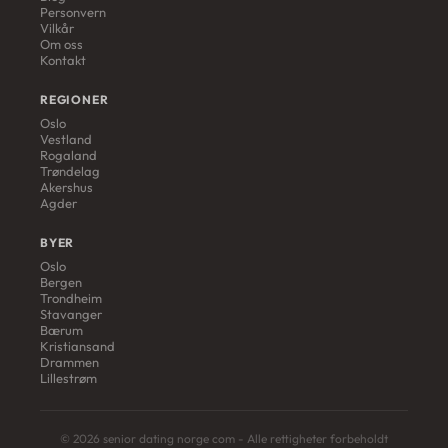
Personvern
Vilkår
Om oss
Kontakt
REGIONER
Oslo
Vestland
Rogaland
Trøndelag
Akershus
Agder
BYER
Oslo
Bergen
Trondheim
Stavanger
Bærum
Kristiansand
Drammen
Lillestrøm
© 2026 senior dating norge com - Alle rettigheter forbeholdt