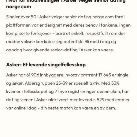
norge com
Singler over 50 i Asker velger senior dating norge com fordi
plattformen var er designet med deres behov i tankene. Ingen
kompliserte funksjoner - bare et enkelt, respektfullt rom der
modne voksne kan koble seg autentisk. Bli med i dag og
oppdag hvor givende senior-dating i Asker kan vaere.
Asker: Et levende singelfellesskap
Asker har 61 906 innbyggere, hvorav omtrent 17 643 er single
og søker. Aldersgruppen 25-39 er spesielt aktiv. Med 53%
kvinner i fellesskapet og 71 nye registreringer denne uken, har
datingscenen i Asker aldri vært mer levende. 529 medlemmer
var online i dag - din neste match kan være en av dem.