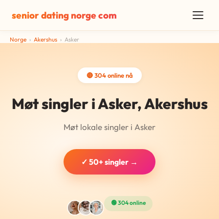
senior dating norge com
Norge
›
Akershus
›
Asker
🔴 304 online nå
Møt singler i Asker, Akershus
Møt lokale singler i Asker
✓ 50+ singler →
🟢 304 online