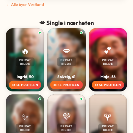
← Alle byer Vestland
💋 Single i nærheten
🔥
💋
💕
PRIVAT
PRIVAT
PRIVAT
BILDE
BILDE
BILDE
Ingrid, 50
Solveig, 61
Maja, 56
👀 SE PROFILEN
👀 SE PROFILEN
👀 SE PROFILEN
✨
💜
🌹
PRIVAT
PRIVAT
PRIVAT
BILDE
BILDE
BILDE