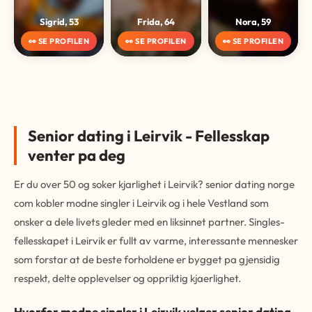
Sigrid, 53
Frida, 64
Nora, 59
👀 SE PROFILEN
👀 SE PROFILEN
👀 SE PROFILEN
Senior dating i Leirvik - Fellesskap
venter pa deg
Er du over 50 og soker kjarlighet i Leirvik? senior dating norge
com kobler modne singler i Leirvik og i hele Vestland som
onsker a dele livets gleder med en liksinnet partner. Singles-
fellesskapet i Leirvik er fullt av varme, interessante mennesker
som forstar at de beste forholdene er bygget pa gjensidig
respekt, delte opplevelser og oppriktig kjaerlighet.
Hvorfor modne singler i Leirvik velger senior dating