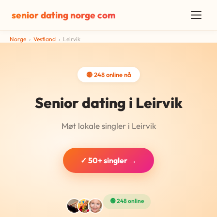
senior dating norge com
Norge
›
Vestland
›
Leirvik
🔴 248 online nå
Senior dating i Leirvik
Møt lokale singler i Leirvik
✓ 50+ singler →
🟢 248 online