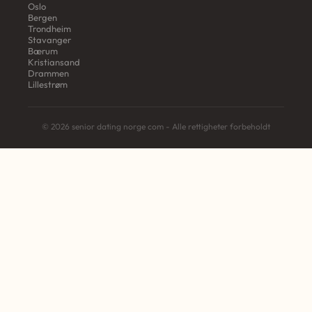
Oslo
Bergen
Trondheim
Stavanger
Bærum
Kristiansand
Drammen
Lillestrøm
© 2026 senior dating norge com - Alle rettigheter forbeholdt