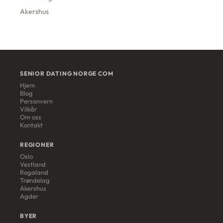
Akershus
SENIOR DATING NORGE COM
Hjem
Blog
Personvern
Vilkår
Om oss
Kontakt
REGIONER
Oslo
Vestland
Rogaland
Trøndelag
Akershus
Agder
BYER