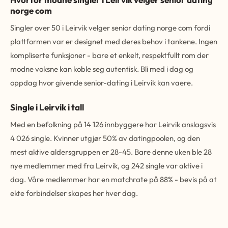
norge com
Singler over 50 i Leirvik velger senior dating norge com fordi
plattformen var er designet med deres behov i tankene. Ingen
kompliserte funksjoner - bare et enkelt, respektfullt rom der
modne voksne kan koble seg autentisk. Bli med i dag og
oppdag hvor givende senior-dating i Leirvik kan vaere.
Single i Leirvik i tall
Med en befolkning på 14 126 innbyggere har Leirvik anslagsvis
4 026 single. Kvinner utgjør 50% av datingpoolen, og den
mest aktive aldersgruppen er 28-45. Bare denne uken ble 28
nye medlemmer med fra Leirvik, og 242 single var aktive i
dag. Våre medlemmer har en matchrate på 88% - bevis på at
ekte forbindelser skapes her hver dag.