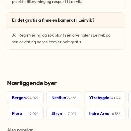
pa ekte tilknytning og respekt i Leirvik.
Er det gratis a finne en kamerat i Leirvik?
Ja! Registrering og sok blant senior-singler i Leirvik pa
senior dating norge com er helt gratis.
Nærliggende byer
Bergen
Nesttun
Ytrebygda
294 029
35 638
24 044
Florø
Stryn
Indre Arna
9 024
7 207
6 536
Also popular