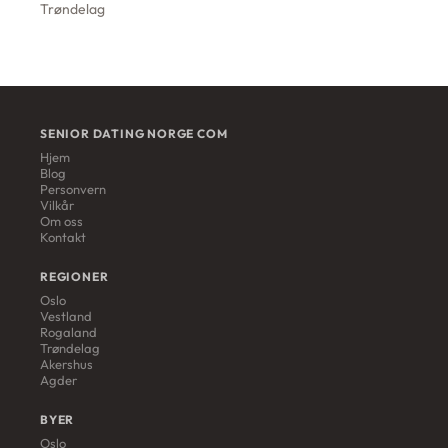
Trøndelag
SENIOR DATING NORGE COM
Hjem
Blog
Personvern
Vilkår
Om oss
Kontakt
REGIONER
Oslo
Vestland
Rogaland
Trøndelag
Akershus
Agder
BYER
Oslo