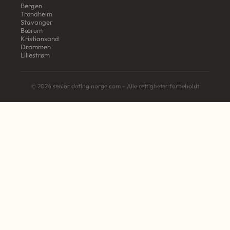
Bergen
Trondheim
Stavanger
Bærum
Kristiansand
Drammen
Lillestrøm
© 2026 senior dating norge com - Alle rettigheter forbeholdt