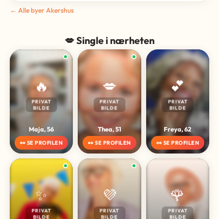
← Alle byer Akershus
💋 Single i nærheten
🔥
💋
💕
PRIVAT
PRIVAT
PRIVAT
BILDE
BILDE
BILDE
Maja, 56
Thea, 51
Freya, 62
👀 SE PROFILEN
👀 SE PROFILEN
👀 SE PROFILEN
✨
💜
🌹
PRIVAT
PRIVAT
PRIVAT
BILDE
BILDE
BILDE