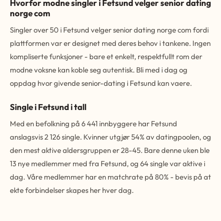
Hvorfor modne singler i Fetsund velger senior dating
norge com
Singler over 50 i Fetsund velger senior dating norge com fordi
plattformen var er designet med deres behov i tankene. Ingen
kompliserte funksjoner - bare et enkelt, respektfullt rom der
modne voksne kan koble seg autentisk. Bli med i dag og
oppdag hvor givende senior-dating i Fetsund kan vaere.
Single i Fetsund i tall
Med en befolkning på 6 441 innbyggere har Fetsund
anslagsvis 2 126 single. Kvinner utgjør 54% av datingpoolen, og
den mest aktive aldersgruppen er 28-45. Bare denne uken ble
13 nye medlemmer med fra Fetsund, og 64 single var aktive i
dag. Våre medlemmer har en matchrate på 80% - bevis på at
ekte forbindelser skapes her hver dag.