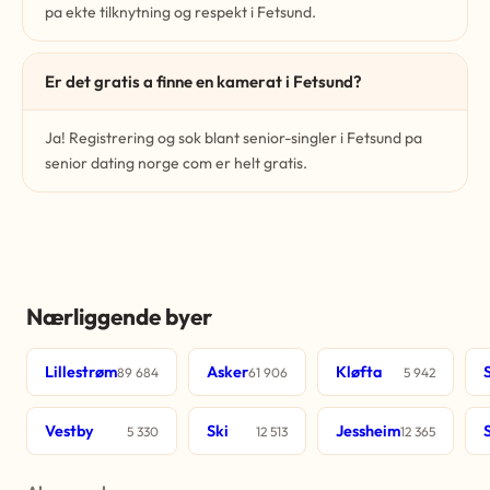
pa ekte tilknytning og respekt i Fetsund.
Er det gratis a finne en kamerat i Fetsund?
Ja! Registrering og sok blant senior-singler i Fetsund pa
senior dating norge com er helt gratis.
Nærliggende byer
Lillestrøm
Asker
Kløfta
89 684
61 906
5 942
Vestby
Ski
Jessheim
5 330
12 513
12 365