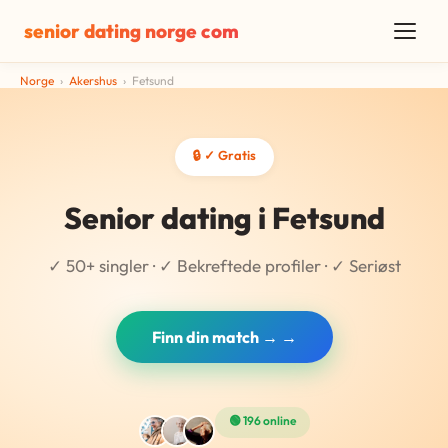
senior dating norge com
Norge
›
Akershus
›
Fetsund
🔒 ✓ Gratis
Senior dating i Fetsund
✓ 50+ singler · ✓ Bekreftede profiler · ✓ Seriøst
Finn din match → →
🟢 196 online