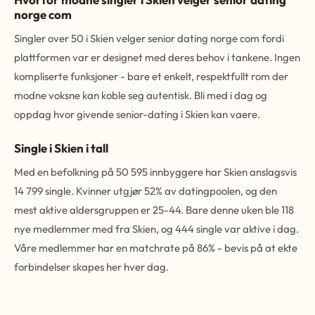
norge com
Singler over 50 i Skien velger senior dating norge com fordi
plattformen var er designet med deres behov i tankene. Ingen
kompliserte funksjoner - bare et enkelt, respektfullt rom der
modne voksne kan koble seg autentisk. Bli med i dag og
oppdag hvor givende senior-dating i Skien kan vaere.
Single i Skien i tall
Med en befolkning på 50 595 innbyggere har Skien anslagsvis
14 799 single. Kvinner utgjør 52% av datingpoolen, og den
mest aktive aldersgruppen er 25-44. Bare denne uken ble 118
nye medlemmer med fra Skien, og 444 single var aktive i dag.
Våre medlemmer har en matchrate på 86% - bevis på at ekte
forbindelser skapes her hver dag.