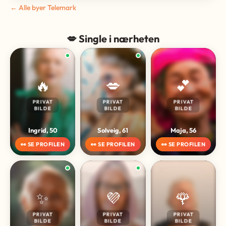
← Alle byer Telemark
💋 Single i nærheten
🔥
💋
💕
PRIVAT
PRIVAT
PRIVAT
BILDE
BILDE
BILDE
Ingrid, 50
Solveig, 61
Maja, 56
👀 SE PROFILEN
👀 SE PROFILEN
👀 SE PROFILEN
✨
💜
🌹
PRIVAT
PRIVAT
PRIVAT
BILDE
BILDE
BILDE