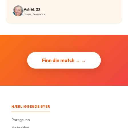
Astrid, 23
Skien, Telemark
Finn din match → →
NÆRLIGGENDE BYER
Porsgrunn
Notodden