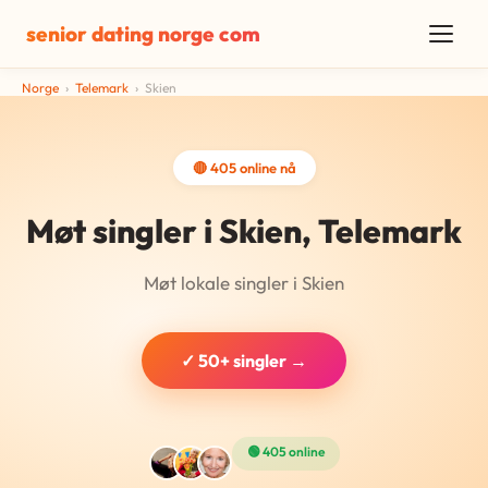
senior dating norge com
Norge
›
Telemark
›
Skien
🔴 405 online nå
Møt singler i Skien, Telemark
Møt lokale singler i Skien
✓ 50+ singler →
🟢 405 online