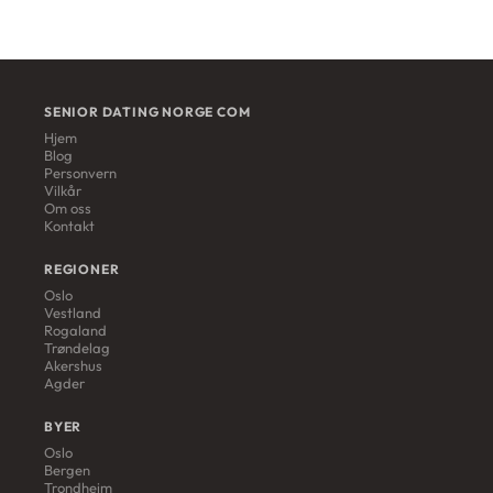
SENIOR DATING NORGE COM
Hjem
Blog
Personvern
Vilkår
Om oss
Kontakt
REGIONER
Oslo
Vestland
Rogaland
Trøndelag
Akershus
Agder
BYER
Oslo
Bergen
Trondheim