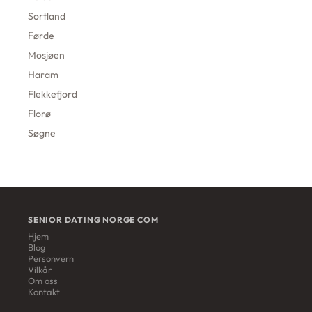
Sortland
Førde
Mosjøen
Haram
Flekkefjord
Florø
Søgne
SENIOR DATING NORGE COM
Hjem
Blog
Personvern
Vilkår
Om oss
Kontakt