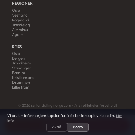
REGIONER
Oslo
Vestland
Rogaland
Trøndelag
Akershus
Agder
BYER
Oslo
Bergen
Trondheim
Stavanger
Bærum
Kristiansand
Drammen
Lillestrøm
© 2026 senior dating norge com - Alle rettigheter forbeholdt
Vi bruker informasjonskapsler for å forbedre opplevelsen din.
Mer
info
Registrer deg gratis →
Avslå
Godta