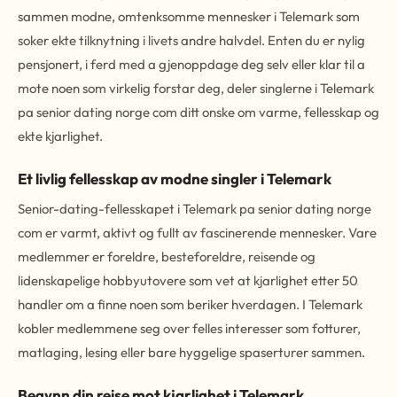
sammen modne, omtenksomme mennesker i Telemark som
soker ekte tilknytning i livets andre halvdel. Enten du er nylig
pensjonert, i ferd med a gjenoppdage deg selv eller klar til a
mote noen som virkelig forstar deg, deler singlerne i Telemark
pa senior dating norge com ditt onske om varme, fellesskap og
ekte kjarlighet.
Et livlig fellesskap av modne singler i Telemark
Senior-dating-fellesskapet i Telemark pa senior dating norge
com er varmt, aktivt og fullt av fascinerende mennesker. Vare
medlemmer er foreldre, besteforeldre, reisende og
lidenskapelige hobbyutovere som vet at kjarlighet etter 50
handler om a finne noen som beriker hverdagen. I Telemark
kobler medlemmene seg over felles interesser som fotturer,
matlaging, lesing eller bare hyggelige spaserturer sammen.
Begynn din reise mot kjarlighet i Telemark