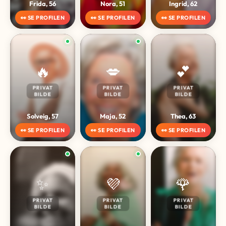
Frida, 56
Nora, 51
Ingrid, 62
👀 SE PROFILEN
👀 SE PROFILEN
👀 SE PROFILEN
🔥
💋
💕
PRIVAT
PRIVAT
PRIVAT
BILDE
BILDE
BILDE
Solveig, 57
Maja, 52
Thea, 63
👀 SE PROFILEN
👀 SE PROFILEN
👀 SE PROFILEN
✨
💜
🌹
PRIVAT
PRIVAT
PRIVAT
BILDE
BILDE
BILDE