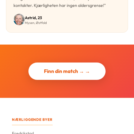
kontakter. Kjærligheten har ingen aldersgrense!"
Astrid, 23
Mysen, Østfold
Finn din match → →
NÆRLIGGENDE BYER
Fredrikstad