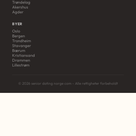
Trøndelag
Akershus
Agder
BYER
Oslo
Bergen
Trondheim
Stavanger
Bærum
Kristiansand
Drammen
Lillestrøm
© 2026 senior dating norge com - Alle rettigheter forbeholdt