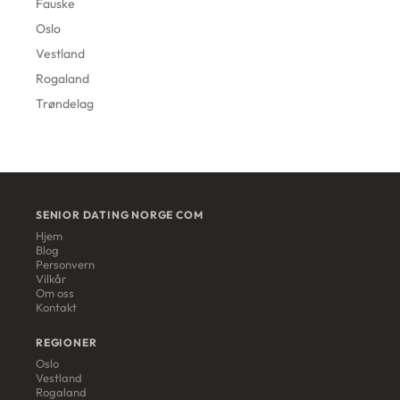
Fauske
Oslo
Vestland
Rogaland
Trøndelag
SENIOR DATING NORGE COM
Hjem
Blog
Personvern
Vilkår
Om oss
Kontakt
REGIONER
Oslo
Vestland
Rogaland