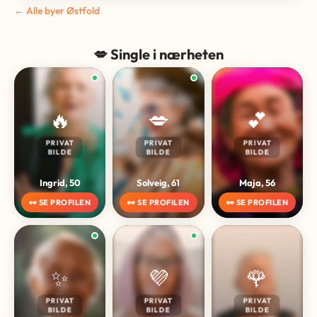
← Alle byer Østfold
💋 Single i nærheten
🔥
💋
💕
PRIVAT
PRIVAT
PRIVAT
BILDE
BILDE
BILDE
Ingrid, 50
Solveig, 61
Maja, 56
👀 SE PROFILEN
👀 SE PROFILEN
👀 SE PROFILEN
✨
💜
🌹
PRIVAT
PRIVAT
PRIVAT
BILDE
BILDE
BILDE