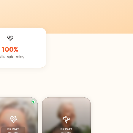
💜
100%
atis registrering
💜
🌹
PRIVAT
PRIVAT
BILDE
BILDE