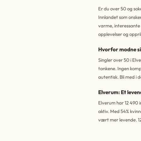
Er du over 50 og soke
Innlandet som onsker 
varme, interessante 
opplevelser og opprik
Hvorfor modne sin
Singler over 50 i El
tankene. Ingen kompl
autentisk. Bli med i
Elverum: Et leven
Elverum har 12 490 i
aktiv. Med 54% kvinn
vært mer levende. 1