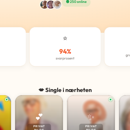
🟢 250 online
⭐
94%
gr
svarprosent
💋 Single i nærheten
💕
✨
PRIVAT
PRIVAT
BILDE
BILDE