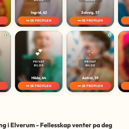
Ingrid, 62
Solveig, 57
👀 SE PROFILEN
👀 SE PROFILEN
💕
✨
PRIVAT
PRIVAT
BILDE
BILDE
Hilde, 64
Astrid, 59
👀 SE PROFILEN
👀 SE PROFILEN
ng i Elverum - Fellesskap venter pa deg