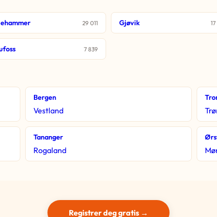
llehammer
Gjøvik
29 011
17
ufoss
7 839
Bergen
Tro
Vestland
Trø
Tananger
Ørs
Rogaland
Mør
Registrer deg gratis →