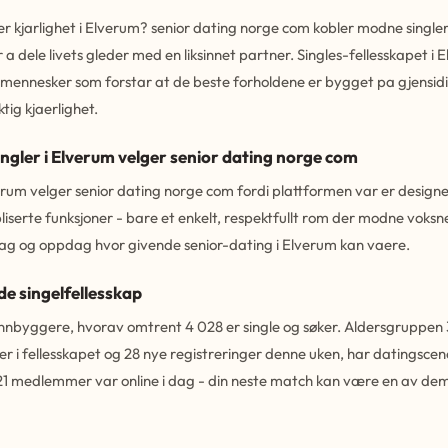
r kjarlighet i Elverum? senior dating norge com kobler modne singler 
a dele livets gleder med en liksinnet partner. Singles-fellesskapet i E
mennesker som forstar at de beste forholdene er bygget pa gjensidi
tig kjaerlighet.
gler i Elverum velger senior dating norge com
verum velger senior dating norge com fordi plattformen var er design
iserte funksjoner - bare et enkelt, respektfullt rom der modne voksn
 dag og oppdag hvor givende senior-dating i Elverum kan vaere.
de singelfellesskap
nnbyggere, hvorav omtrent 4 028 er single og søker. Aldersgruppen 
er i fellesskapet og 28 nye registreringer denne uken, har datingscen
21 medlemmer var online i dag - din neste match kan være en av de