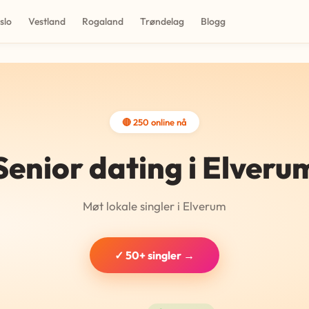
slo
Vestland
Rogaland
Trøndelag
Blogg
🔴 250 online nå
Senior dating i Elveru
Møt lokale singler i Elverum
✓ 50+ singler →