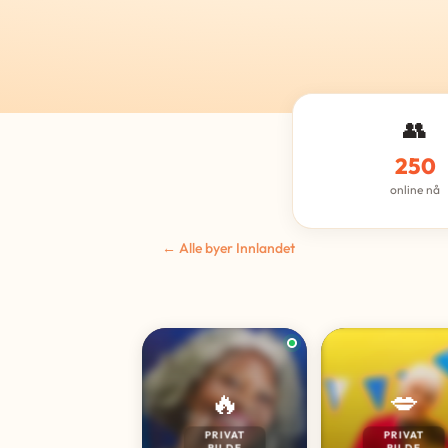
👥
250
online nå
← Alle byer Innlandet
🔥
💋
PRIVAT
PRIVAT
BILDE
BILDE