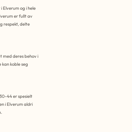
i Elverum og i hele
lverum er fullt av
g respekt, delte
et med deres behov i
e kan koble seg
30-44 er spesielt
en i Elverum aldri
m.