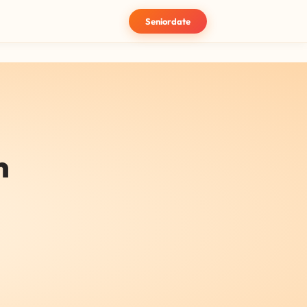
Seniordate
m