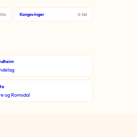
Kongsvinger
 596
12 338
ndheim
ndelag
ta
e og Romsdal