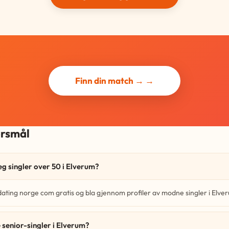
Finn din match → →
ørsmål
eg singler over 50 i Elverum?
dating norge com gratis og bla gjennom profiler av modne singler i Elve
 senior-singler i Elverum?