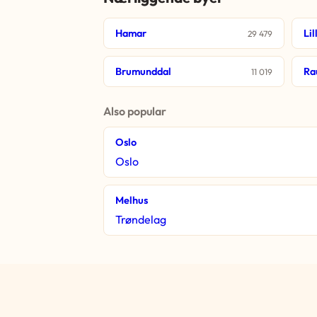
Hamar
Li
29 479
Brumunddal
Ra
11 019
Also popular
Oslo
Oslo
Melhus
Trøndelag