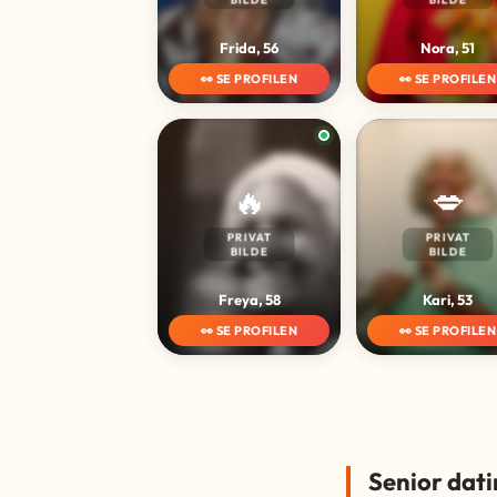
Frida, 56
Nora, 51
👀 SE PROFILEN
👀 SE PROFILEN
🔥
💋
PRIVAT
PRIVAT
BILDE
BILDE
Freya, 58
Kari, 53
👀 SE PROFILEN
👀 SE PROFILEN
Senior dati