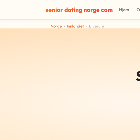
senior dating norge com
Hjem
O
Norge
›
Innlandet
›
Elverum