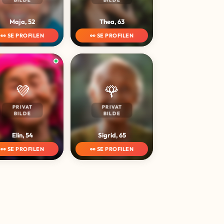
Maja, 52
Thea, 63
👀 SE PROFILEN
👀 SE PROFILEN
💜
🌹
PRIVAT
PRIVAT
BILDE
BILDE
Elin, 54
Sigrid, 65
👀 SE PROFILEN
👀 SE PROFILEN