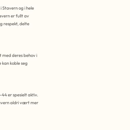
i Stavern og i hele
vern er fullt av
g respekt, delte
et med deres behov i
e kan koble seg
4 er spesielt aktiv.
tavern aldri vært mer