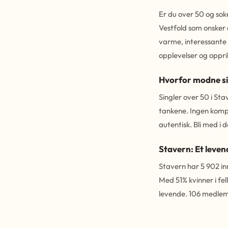
Er du over 50 og soke
Vestfold som onsker a
varme, interessante 
opplevelser og opprik
Hvorfor modne sin
Singler over 50 i St
tankene. Ingen kompl
autentisk. Bli med i
Stavern: Et leven
Stavern har 5 902 in
Med 51% kvinner i fe
levende. 106 medlem