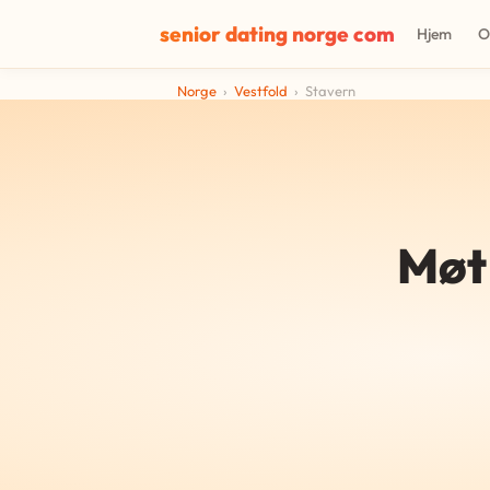
senior dating norge com
Hjem
O
Norge
›
Vestfold
›
Stavern
Møt 