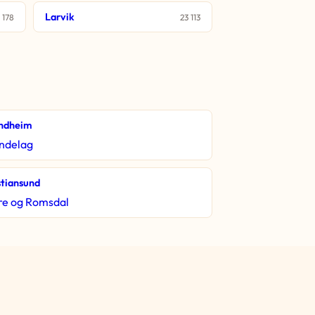
Larvik
 178
23 113
ndheim
ndelag
stiansund
e og Romsdal