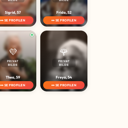
Sigrid, 57
Frida, 52
👀 SE PROFILEN
👀 SE PROFILEN
💜
🌹
PRIVAT
PRIVAT
BILDE
BILDE
Thea, 59
Freya, 54
👀 SE PROFILEN
👀 SE PROFILEN