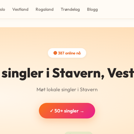
slo
Vestland
Rogaland
Trøndelag
Blogg
🔴 387 online nå
singler i Stavern, Ves
Møt lokale singler i Stavern
✓ 50+ singler →