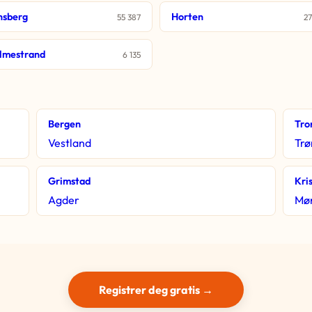
nsberg
Horten
55 387
27
lmestrand
6 135
Bergen
Tro
Vestland
Trø
Grimstad
Kri
Agder
Mør
Registrer deg gratis →