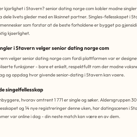
r kjarlighet i Stavern? senior dating norge com kobler modne singler 
 dele livets gleder med en liksinnet partner. Singles-fellesskapet i Sta
mennesker som forstar at de beste forholdene er bygget pa gjensidi
tig kjaerlighet.
gler i Stavern velger senior dating norge com
avern velger senior dating norge com fordi plattformen var er design
iserte funksjoner - bare et enkelt, respektfullt rom der modne voksn
 dag og oppdag hvor givende senior-dating i Stavern kan vaere.
de singelfellesskap
nbyggere, hvorav omtrent 1 771 er single og søker. Aldersgruppen 30-4
llesskapet og 14 nye registreringer denne uken, har datingscenen i S
mer var online i dag - din neste match kan være en av dem.