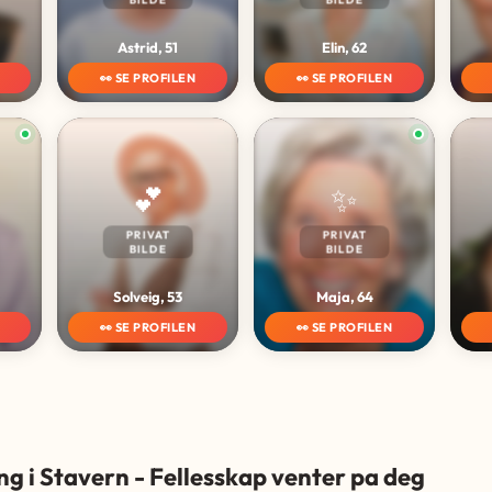
Astrid, 51
Elin, 62
👀 SE PROFILEN
👀 SE PROFILEN
💕
✨
PRIVAT
PRIVAT
BILDE
BILDE
Solveig, 53
Maja, 64
👀 SE PROFILEN
👀 SE PROFILEN
ng i Stavern - Fellesskap venter pa deg