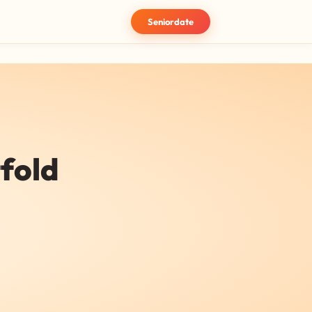
Seniordate
tfold