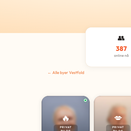
👥
387
online nå
← Alle byer Vestfold
🔥
💋
PRIVAT
PRIVAT
BILDE
BILDE