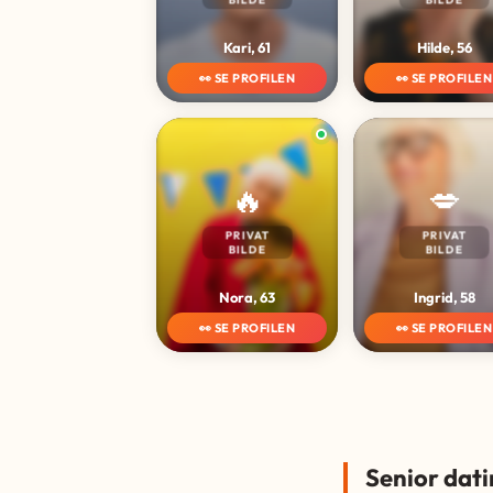
Kari, 61
Hilde, 56
👀 SE PROFILEN
👀 SE PROFILEN
🔥
💋
PRIVAT
PRIVAT
BILDE
BILDE
Nora, 63
Ingrid, 58
👀 SE PROFILEN
👀 SE PROFILEN
Senior dati