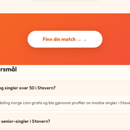
Finn din match → →
ørsmål
eg singler over 50 i Stavern?
dating norge com gratis og bla gjennom profiler av modne singler i Stav
 senior-singler i Stavern?