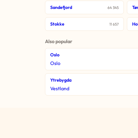
Sandefjord
Tø
64 345
Stokke
Ho
11 657
Also popular
Oslo
Oslo
Ytrebygda
Vestland