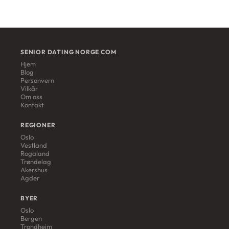
SENIOR DATING NORGE COM
Hjem
Blog
Personvern
Vilkår
Om oss
Kontakt
REGIONER
Oslo
Vestland
Rogaland
Trøndelag
Akershus
Agder
BYER
Oslo
Bergen
Trondheim