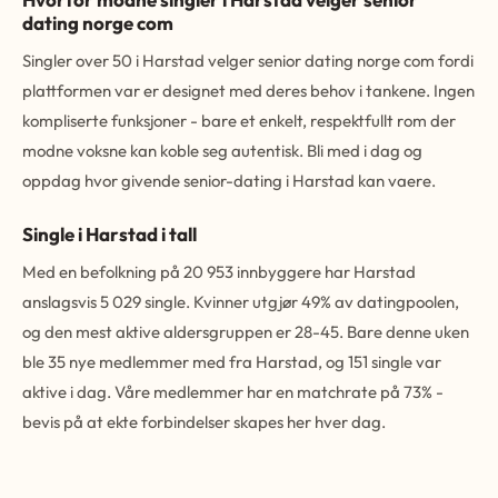
dating norge com
Singler over 50 i Harstad velger senior dating norge com fordi
plattformen var er designet med deres behov i tankene. Ingen
kompliserte funksjoner - bare et enkelt, respektfullt rom der
modne voksne kan koble seg autentisk. Bli med i dag og
oppdag hvor givende senior-dating i Harstad kan vaere.
Single i Harstad i tall
Med en befolkning på 20 953 innbyggere har Harstad
anslagsvis 5 029 single. Kvinner utgjør 49% av datingpoolen,
og den mest aktive aldersgruppen er 28-45. Bare denne uken
ble 35 nye medlemmer med fra Harstad, og 151 single var
aktive i dag. Våre medlemmer har en matchrate på 73% -
bevis på at ekte forbindelser skapes her hver dag.