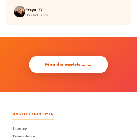
Freya, 27
Harstad, Troms
Finn din match → →
NÆRLIGGENDE BYER
Tromsø
Tromsdalen