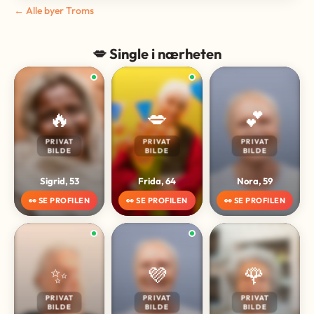
← Alle byer Troms
💋 Single i nærheten
🔥
💋
💕
PRIVAT
PRIVAT
PRIVAT
BILDE
BILDE
BILDE
Sigrid, 53
Frida, 64
Nora, 59
👀 SE PROFILEN
👀 SE PROFILEN
👀 SE PROFILEN
✨
💜
🌹
PRIVAT
PRIVAT
PRIVAT
BILDE
BILDE
BILDE