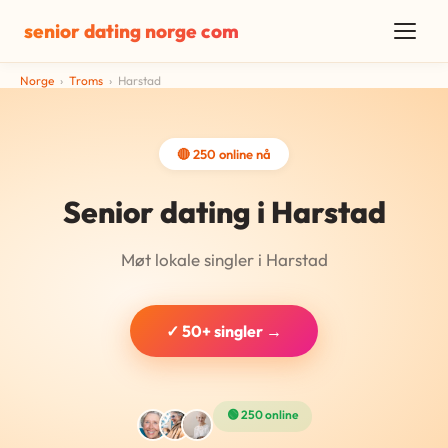
senior dating norge com
Norge
›
Troms
›
Harstad
🔴 250 online nå
Senior dating i Harstad
Møt lokale singler i Harstad
✓ 50+ singler →
🟢 250 online